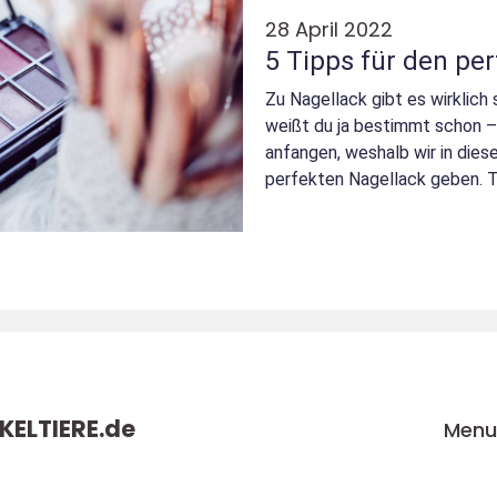
28 April 2022
5 Tipps für den pe
Zu Nagellack gibt es wirklich s
weißt du ja bestimmt schon 
anfangen, weshalb wir in dies
perfekten Nagellack geben. Tipp 1: Rolle die Flasche Es hört
sich...
ELTIERE.
de
Men